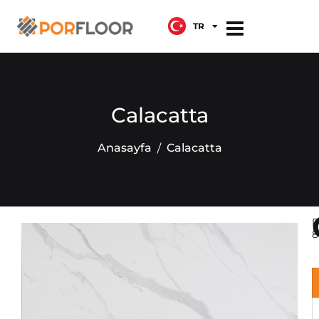
TR
EN
Calacatta
Anasayfa
Calacatta